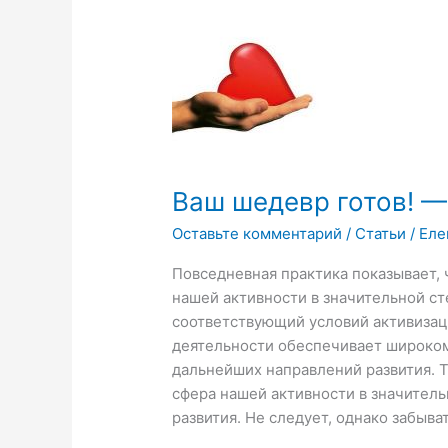
Ваш
шедевр
готов!
—
3
Ваш шедевр готов! —
Оставьте комментарий
/
Статьи
/
Еле
Повседневная практика показывает,
нашей активности в значительной с
соответствующий условий активизац
деятельности обеспечивает широком
дальнейших направлений развития. 
сфера нашей активности в значител
развития. Не следует, однако забыват