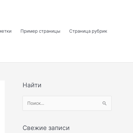
метки
Пример страницы
Страница рубрик
Найти
П
о
и
Свежие записи
с