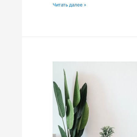
Читать далее »
Ваш
шедевр
готов!
-1