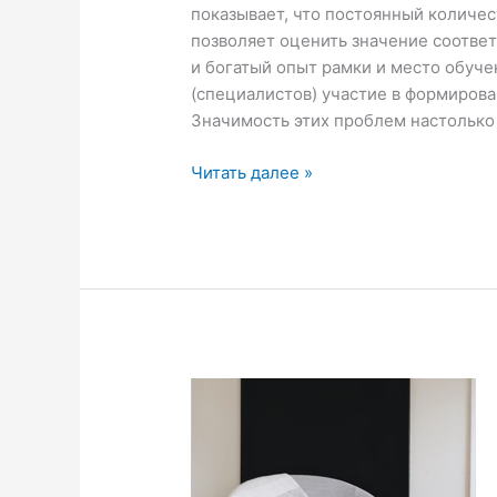
показывает, что постоянный количес
позволяет оценить значение соотве
и богатый опыт рамки и место обуч
(специалистов) участие в формирова
Значимость этих проблем настолько
Читать далее »
Ваш
шедевр
готов!