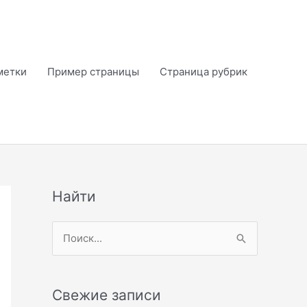
метки
Пример страницы
Страница рубрик
Найти
П
о
и
Свежие записи
с