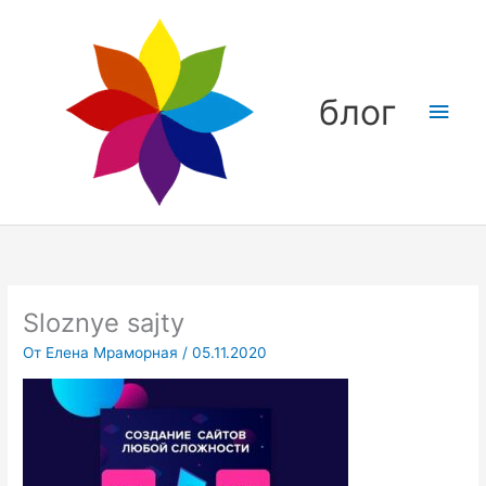
Перейти
Глав
к
содержимому
мен
блог
Sloznye sajty
От
Елена Мраморная
/
05.11.2020