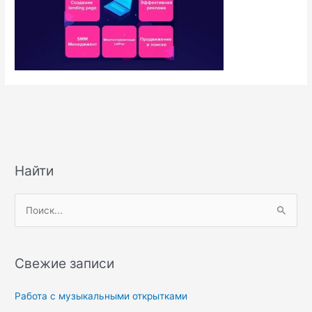
Найти
П
о
и
Свежие записи
с
к
Работа с музыкальными открытками
: