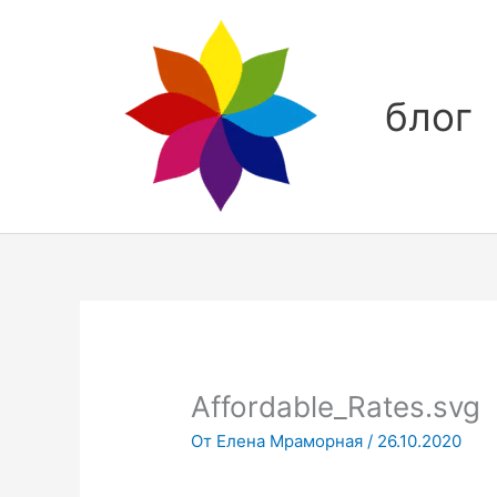
Перейти
к
содержимому
блог
Affordable_Rates.svg
От
Елена Мраморная
/
26.10.2020