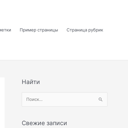
метки
Пример страницы
Страница рубрик
Найти
П
о
и
Свежие записи
с