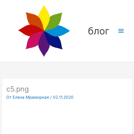
Перейти
Глав
к
содержимому
мен
блог
c5.png
От
Елена Мраморная
/
02.11.2020