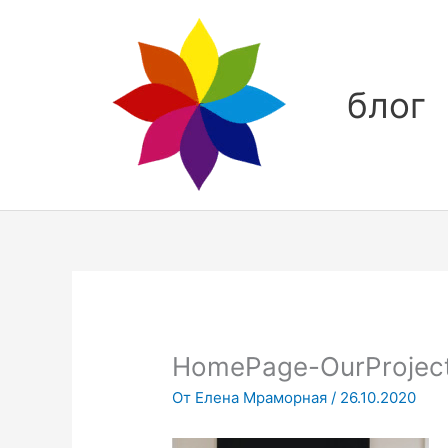
Перейти
к
содержимому
блог
HomePage-OurProject
От
Елена Мраморная
/
26.10.2020