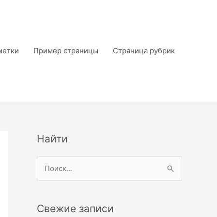
метки
Пример страницы
Страница рубрик
Найти
П
о
и
Свежие записи
с