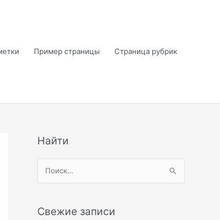
метки
Пример страницы
Страница рубрик
Найти
П
о
и
Свежие записи
с