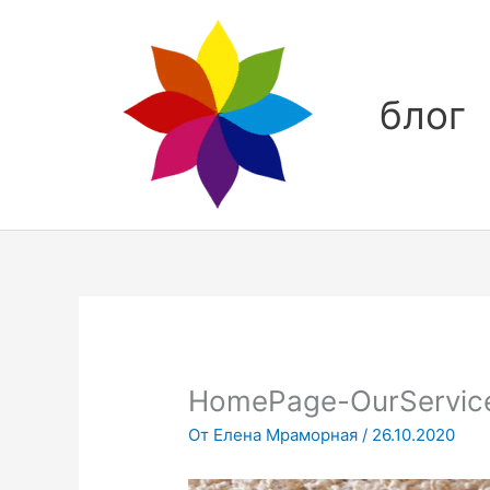
Перейти
к
содержимому
блог
HomePage-OurService
От
Елена Мраморная
/
26.10.2020