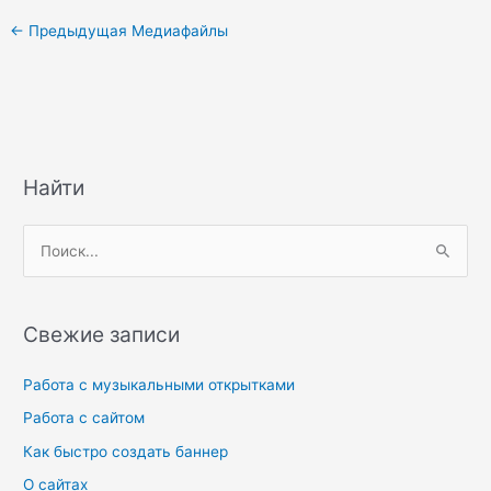
←
Предыдущая Медиафайлы
Найти
П
о
и
Свежие записи
с
к
Работа с музыкальными открытками
:
Работа с сайтом
Как быстро создать баннер
О сайтах