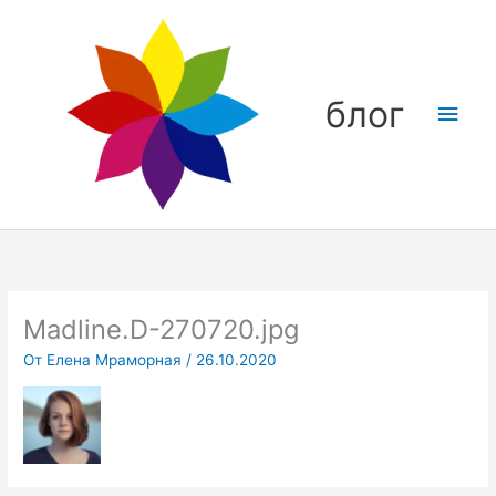
Перейти
Глав
к
содержимому
мен
блог
Madline.D-270720.jpg
От
Елена Мраморная
/
26.10.2020